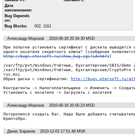
Дата
напоминания:
Bug Depends
on:
Bug Blocks:
502
,
1161
Александр Морозов
2010-06-18 20:34:30 MSD
При попытке установить сертификат с дискеты выводится с
http://bugs.etersoft.ru/show_bug.cgi?id=5671
)

/var/ftp/pvt/Windows/Учётные, бухгалтерские/SBIS/demo 2
/var/ftp/pvt/Windows/Учётные, бухгалтерские/CryptoPro 
rus.msi

Образ диска с сертификатом: 
http://bugs.etersoft.ru/at
Контрагенты -> Налогоплательщики -> Изменить -> Создать
Установить с носителя -> Загрузить с носителя
Александр Морозов
2010-06-18 20:56:23 MSD
Поторопился создать баг. Надо было добавить считыватель
Денис Баранов
2010-12-03 17:51:48 MSK