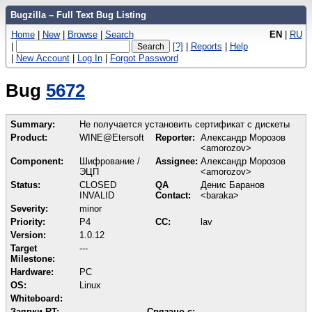
Bugzilla – Full Text Bug Listing
Home
|
New
|
Browse
|
Search
EN
|
RU
|
[?]
|
Reports
|
Help
|
New Account
|
Log In
|
Forgot Password
Bug
5672
Summary:
Не получается установить сертификат с дискеты
Product:
WINE@Etersoft
Reporter:
Александр Морозов
<amorozov>
Component:
Шифрование /
Assignee:
Александр Морозов
ЭЦП
<amorozov>
Status:
CLOSED
QA
Денис Баранов
INVALID
Contact:
<baraka>
Severity:
minor
Priority:
P4
CC:
lav
Version:
1.0.12
Target
---
Milestone:
Hardware:
PC
OS:
Linux
Whiteboard:
Заявки RT:
Связано с: