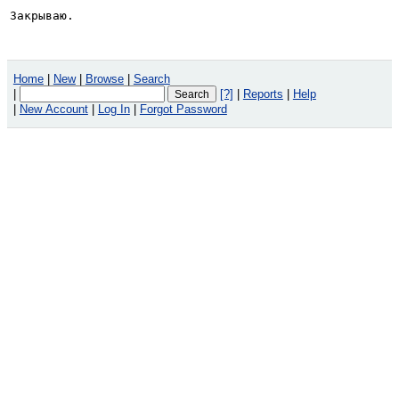
Закрываю.
Home
|
New
|
Browse
|
Search
|
[?]
|
Reports
|
Help
|
New Account
|
Log In
|
Forgot Password