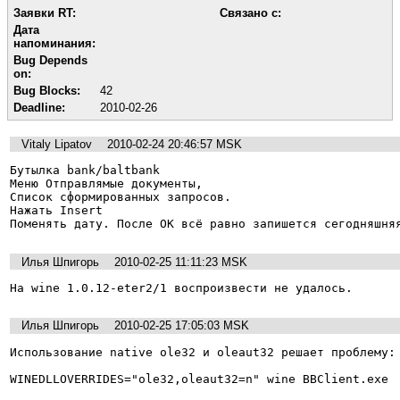
Заявки RT:
Связано с:
Дата
напоминания:
Bug Depends
on:
Bug Blocks:
42
Deadline:
2010-02-26
Vitaly Lipatov
2010-02-24 20:46:57 MSK
Бутылка bank/baltbank

Меню Отправлямые документы,

Список сформированных запросов.

Нажать Insert

Поменять дату. После OK всё равно запишется сегодняшня
Илья Шпигорь
2010-02-25 11:11:23 MSK
На wine 1.0.12-eter2/1 воспроизвести не удалось.
Илья Шпигорь
2010-02-25 17:05:03 MSK
Использование native ole32 и oleaut32 решает проблему:

WINEDLLOVERRIDES="ole32,oleaut32=n" wine BBClient.exe
