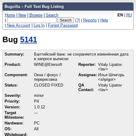
Bugzilla – Full Text Bug Listing
Home
|
New
|
Browse
|
Search
EN
|
RU
|
[?]
|
Reports
|
Help
|
New Account
|
Log In
|
Forgot Password
Bug
5141
Summary:
Балтийский банк: не сохраняется изменённая дата
в запросе выписки
Product:
WINE@Etersoft
Reporter:
Vitaly Lipatov
<lav>
Component:
Окна / фокус /
Assignee:
Илья Шпигорь
перерисовка
<shpigor>
Status:
CLOSED FIXED
QA
Vitaly Lipatov
Contact:
<lav>
Severity:
minor
Priority:
P4
Version:
1.0.12
Target
---
Milestone:
Hardware:
PC
OS:
All
Whiteboard: