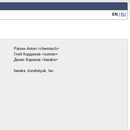
EN
|
RU
Patsev Anton <chemtech>
Глеб Кордюков <sonner>
Денис Баранов <baraka>
baraka, kondratyuk, lav