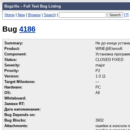
Bugzilla – Full Text Bug Listing
Home
|
New
|
Browse
|
Search
|
[?]
Bug
4186
Summary:
Не до конца устан
Product:
WINE@Etersoft
Component:
Установка програм
Status:
CLOSED FIXED
Severity:
major
Priority:
P2
Version:
1.0.11
Target Milestone:
---
Hardware:
PC
OS:
All
Whiteboard:
Заявки RT:
Дата напоминания:
Bug Depends on:
Bug Blocks:
3932
Attachments:
ошибки в консоли 