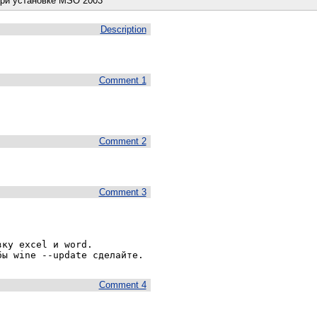
при установке MSO 2003
Description
Comment 1
Comment 2
Comment 3
ку excel и word.

бы wine --update сделайте.
Comment 4