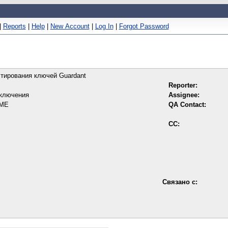
|
Reports
|
Help
|
New Account
|
Log In
|
Forgot Password
тирования ключей Guardant
Reporter:
сключения
Assignee:
ME
QA Contact:
CC:
Связано с: