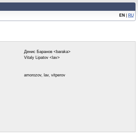
EN
|
RU
Денис Баранов <baraka>
Vitaly Lipatov <lav>
amorozov, lav, vitperov