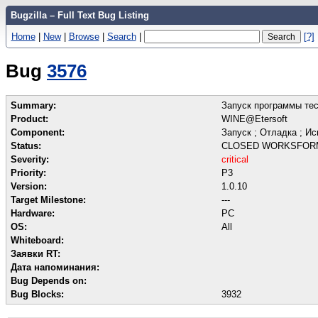
Bugzilla – Full Text Bug Listing
Home
|
New
|
Browse
|
Search
|
[?]
Bug
3576
Summary:
Запуск программы тес
Product:
WINE@Etersoft
Component:
Запуск ; Отладка ; И
Status:
CLOSED WORKSFOR
Severity:
critical
Priority:
P3
Version:
1.0.10
Target Milestone:
---
Hardware:
PC
OS:
All
Whiteboard:
Заявки RT:
Дата напоминания:
Bug Depends on:
Bug Blocks:
3932