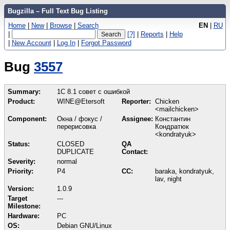
Bugzilla – Full Text Bug Listing
Home
|
New
|
Browse
|
Search
EN
|
RU
|
[?]
|
Reports
|
Help
|
New Account
|
Log In
|
Forgot Password
Bug
3557
Summary:
1С 8.1 совет с ошибкой
Product:
WINE@Etersoft
Reporter:
Chicken
<mailchicken>
Component:
Окна / фокус /
Assignee:
Константин
перерисовка
Кондратюк
<kondratyuk>
Status:
CLOSED
QA
DUPLICATE
Contact:
Severity:
normal
Priority:
P4
CC:
baraka, kondratyuk,
lav, night
Version:
1.0.9
Target
---
Milestone:
Hardware:
PC
OS:
Debian GNU/Linux