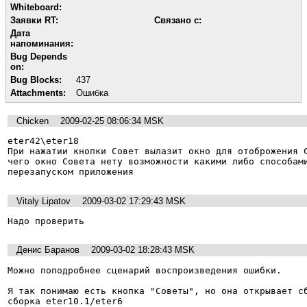
Whiteboard:
Заявки RT:
Связано с:
Дата
напоминания:
Bug Depends
on:
Bug Blocks:
437
Attachments:
Ошибка
Chicken
2009-02-25 08:06:34 MSK
eter42\eter18

При нажатии кнопки Совет вылазит окно для отоброжения С
чего окно Совета нету возможности какими либо способами
перезапуском приложения
Vitaly Lipatov
2009-03-02 17:29:43 MSK
Надо проверить
Денис Баранов
2009-03-02 18:28:43 MSK
Можно поподробнее сценарий воспроизведения ошибки.

Я так понимаю есть кнопка "Советы", но она открывает сб
сборка eter10.1/eter6