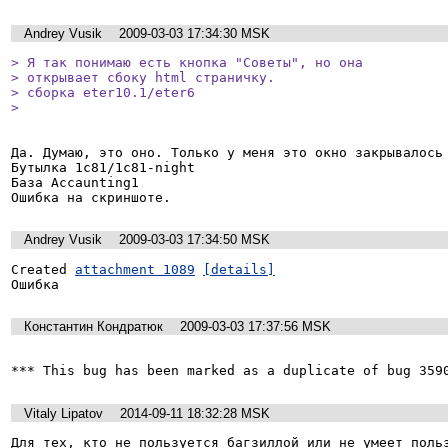
Andrey Vusik
2009-03-03 17:34:30 MSK
> Я так понимаю есть кнопка "Советы", но она

> открывает сбоку html страничку.

> сборка eter10.1/eter6

> 
Да. Думаю, это оно. Только у меня это окно закрывалось 
Бутылка 1c81/1c81-night

База Accaunting1

Ошибка на скриншоте.
Andrey Vusik
2009-03-03 17:34:50 MSK
Created 
attachment 1089
[details]
Ошибка
Константин Кондратюк
2009-03-03 17:37:56 MSK
*** This bug has been marked as a duplicate of bug 359
Vitaly Lipatov
2014-09-11 18:32:28 MSK
Для тех, кто не пользуется багзиллой или не умеет польз