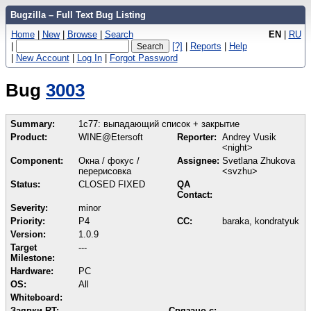
Bugzilla – Full Text Bug Listing
Home
|
New
|
Browse
|
Search
EN
|
RU
|
[?]
|
Reports
|
Help
|
New Account
|
Log In
|
Forgot Password
Bug
3003
Summary:
1с77: выпадающий список + закрытие
Product:
WINE@Etersoft
Reporter:
Andrey Vusik
<night>
Component:
Окна / фокус /
Assignee:
Svetlana Zhukova
перерисовка
<svzhu>
Status:
CLOSED FIXED
QA
Contact:
Severity:
minor
Priority:
P4
CC:
baraka, kondratyuk
Version:
1.0.9
Target
---
Milestone:
Hardware:
PC
OS:
All
Whiteboard:
Заявки RT:
Связано с: