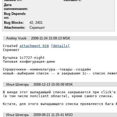
Дата
напоминания:
Bug Depends
on:
Bug Blocks:
42
,
2401
Attachments:
Скриншот
Andrey Vusik
2008-11-24 15:09:13 MSK
Created 
attachment 918
[details]
Скриншот

Бутылка 1с7727-night

Типовая конфигурация-демо

Справочники--номенклатура--товары--создаём

новый--выбираем список -- и закрываем 1с-- список лежи
Илья Шпигорь
2008-12-13 15:05:09 MSK
В винде этот выпадающий список закрывается при click'е 
(в том числе nonclient области), кроме самого списка.

Кстати, для этого выпадающего списка проявляется бага 
Илья Шпигорь
2009-08-21 11:25:41 MSD