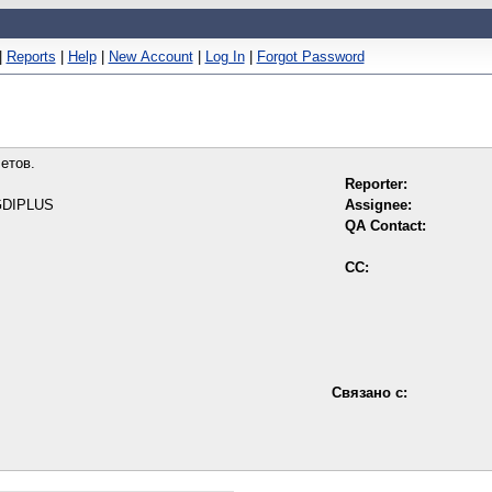
|
Reports
|
Help
|
New Account
|
Log In
|
Forgot Password
етов.
Reporter:
 GDIPLUS
Assignee:
QA Contact:
CC:
Связано с: