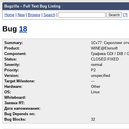
Bugzilla – Full Text Bug Listing
Home
|
New
|
Browse
|
Search
|
[?]
Bug
18
Summary:
1Cv77: Скроллинг отч
Product:
WINE@Etersoft
Component:
Графика GDI / DIB /
Status:
CLOSED FIXED
Severity:
normal
Priority:
P2
Version:
unspecified
Target Milestone:
---
Hardware:
Other
OS:
Linux
Whiteboard:
Заявки RT:
Дата напоминания:
Bug Depends on:
Bug Blocks:
32