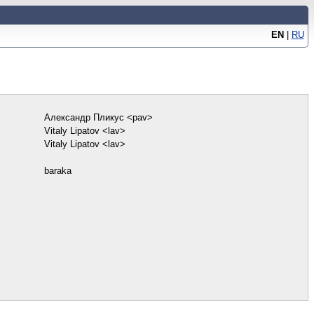
EN
|
RU
Александр Пликус <pav>
Vitaly Lipatov <lav>
Vitaly Lipatov <lav>
baraka