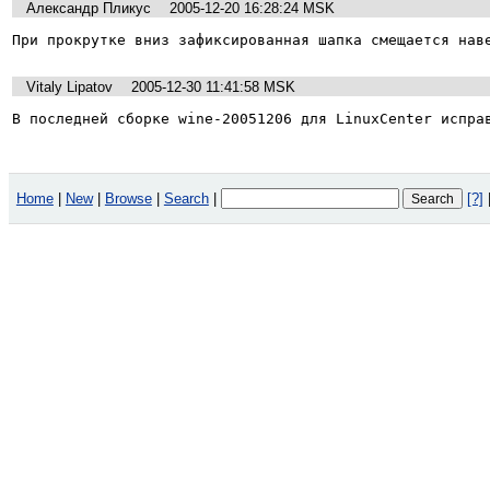
Александр Пликус
2005-12-20 16:28:24 MSK
При прокрутке вниз зафиксированная шапка смещается нав
Vitaly Lipatov
2005-12-30 11:41:58 MSK
В последней сборке wine-20051206 для LinuxCenter испра
Home
|
New
|
Browse
|
Search
|
[?]