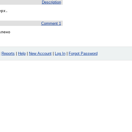
Description
ерх.
Comment 1
влено  
|
Reports
|
Help
|
New Account
|
Log In
|
Forgot Password