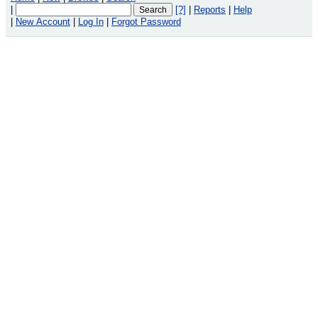
|
[?]
|
Reports
|
Help
|
New Account
|
Log In
|
Forgot Password