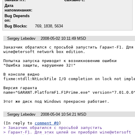
Дата
напоминания:
Bug Depends
on:
Bug Blocks:
769
,
1838
,
5634
Sergey Lebedev
2008-05-02 10:11:49 MSD
Заказчик обратился с просьбой запустить Гарант-F1. Для 
wine@etersoft network box edition. 

Попытка запуска приводит к возникновению ошибки

"Ошибка защиты, нарушение 32!"

В консоле видно

fixme:ntdll:NtLockFile I/O completion on lock not imple
Версия гаранта 

name="GARANT.PlatformF1.F1Prime.exe" version="7.01.0.0"
Этот же диск под Windows прекрасно работает.
Sergey Lebedev
2008-05-04 10:54:21 MSD
(In reply to 
comment #0
> Заказчик обратился с просьбой запустить

> Гарант-F1. Для этих целей он приобрёл wine@etersoft
