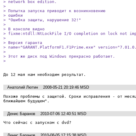
> network box edition. 

> 

> Попытка запуска приводит к возникновению

> ошибки

> "Ошибка защиты, нарушение 32!"

> 

> В консоле видно

> fixme:ntdll:NtLockFile I/O completion on lock not imp
> 

> Версия гаранта 

> name="GARANT.PlatformF1.F1Prime.exe" version="7.01.0.
> 

> Этот же диск под Windows прекрасно работает.

> 
До 12 мая нам необходим результат.
Анатолий Лютин
2008-05-21 20:19:46 MSD
Похоже проблемы с защитой. Сроки исправления - от месяц
ближайшем будущем".
Денис Баранов
2010-07-06 12:40:51 MSD
Что сейчас с запуском с dvd?
Денис Баранов
2010-08-05 17:15:38 MSD