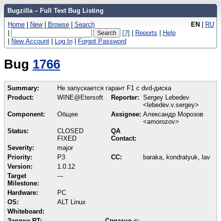
Bugzilla – Full Text Bug Listing
Home
|
New
|
Browse
|
Search
EN
|
RU
|
[?]
|
Reports
|
Help
|
New Account
|
Log In
|
Forgot Password
Bug
1766
Summary:
Не запускается гарант F1 с dvd-диска
Product:
WINE@Etersoft
Reporter:
Sergey Lebedev
<lebedev.v.sergey>
Component:
Общее
Assignee:
Александр Морозов
<amorozov>
Status:
CLOSED
QA
FIXED
Contact:
Severity:
major
Priority:
P3
CC:
baraka, kondratyuk, lav
Version:
1.0.12
Target
---
Milestone:
Hardware:
PC
OS:
ALT Linux
Whiteboard:
Заявки RT:
Связано с: