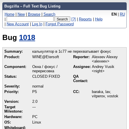
Bugzilla – Full Text Bug Listing
Home
|
New
|
Browse
|
Search
EN
|
RU
|
[?]
|
Reports
|
Help
|
New Account
|
Log In
|
Forgot Password
Bug
1018
Summary:
калькулятор в 1c77 не перехватывает фокус
Product:
WINE@Etersoft
Reporter:
Alexeev Alexey
<alexeev>
Component:
Окна / фокус /
Assignee:
Andrey Vusik
перерисовка
<night>
Status:
CLOSED FIXED
QA
Contact:
Severity:
normal
Priority:
P5
CC:
baraka, lav,
vitperov, vostok
Version:
2.0
Target
---
Milestone:
Hardware:
PC
OS:
Linux
Whiteboard: