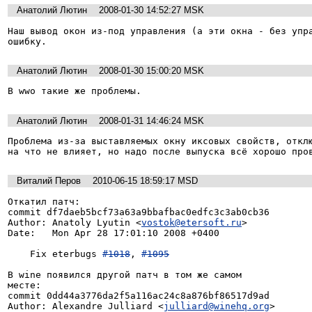
Анатолий Лютин
2008-01-30 14:52:27 MSK
Наш вывод окон из-под управления (а эти окна - без упра
ошибку.
Анатолий Лютин
2008-01-30 15:00:20 MSK
В wwo такие же проблемы.
Анатолий Лютин
2008-01-31 14:46:24 MSK
Проблема из-за выставляемых окну иксовых свойств, отклю
на что не влияет, но надо после выпуска всё хорошо про
Виталий Перов
2010-06-15 18:59:17 MSD
Откатил патч:

commit df7daeb5bcf73a63a9bbafbac0edfc3c3ab0cb36

Author: Anatoly Lyutin <
vostok@etersoft.ru
>

Date:   Mon Apr 28 17:01:10 2008 +0400

    Fix eterbugs 
#1018
, 
#1095
В wine появился другой патч в том же самом

месте:

commit 0dd44a3776da2f5a116ac24c8a876bf86517d9ad

Author: Alexandre Julliard <
julliard@winehq.org
>
