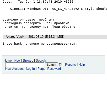
Date:   Tue Jun 1 13:37:48 2010 +0200

    winex11: Windows with WS_EX_NOACTIVATE style shouldn't be on the taskbar.

возможно он решает проблему.

Необходимо проверить. Если проблема

появится, то приложу патч Толи обратно
Andrey Vusik
2011-03-19 15:15:34 MSK
В eterhack на gnome не воспроизводится.
Home
|
New
|
Browse
|
Search
|
[?]
|
Reports
|
Help
|
New Account
|
Log In
|
Forgot Password