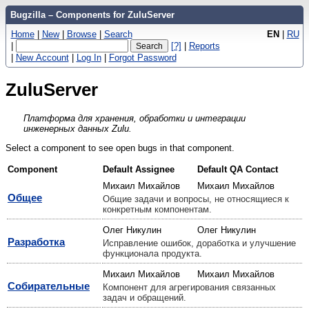
Bugzilla – Components for ZuluServer
Home
|
New
|
Browse
|
Search
EN
|
RU
|
[?]
|
Reports
|
New Account
|
Log In
|
Forgot Password
ZuluServer
Платформа для хранения, обработки и интеграции
инженерных данных Zulu.
Select a component to see open bugs in that component.
Component
Default Assignee
Default QA Contact
Михаил Михайлов
Михаил Михайлов
Общее
Общие задачи и вопросы, не относящиеся к
конкретным компонентам.
Олег Никулин
Олег Никулин
Разработка
Исправление ошибок, доработка и улучшение
функционала продукта.
Михаил Михайлов
Михаил Михайлов
Собирательные
Компонент для агрегирования связанных
задач и обращений.