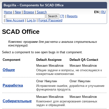
Bugzilla – Components for SCAD Office
Home
|
New
|
Browse
|
Search
EN
|
RU
|
[?]
|
Reports
|
New Account
|
Log In
|
Forgot Password
SCAD Office
Комплекс программ для расчета и анализа строительных
конструкций.
Select a component to see open bugs in that component.
Component
Default Assignee
Default QA Contact
Михаил Михайлов
Михаил Михайлов
Общее
Общие задачи и вопросы, не относящиеся к
конкретным компонентам.
Олег Никулин
Олег Никулин
Разработка
Исправление ошибок, доработка и улучшение
функционала продукта.
Михаил Михайлов
Михаил Михайлов
Собирательные
Компонент для агрегирования связанных
задач и обращений.