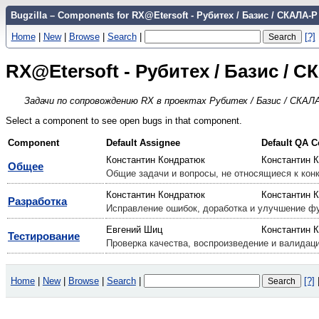
Bugzilla – Components for RX@Etersoft - Рубитех / Базис / СКАЛА-Р
Home
|
New
|
Browse
|
Search
|
[?]
RX@Etersoft - Рубитех / Базис / 
Задачи по сопровождению RX в проектах Рубитех / Базис / СКАЛ
Select a component to see open bugs in that component.
Component
Default Assignee
Default QA C
Константин Кондратюк
Константин 
Общее
Общие задачи и вопросы, не относящиеся к кон
Константин Кондратюк
Константин 
Разработка
Исправление ошибок, доработка и улучшение фу
Евгений Шиц
Константин 
Тестирование
Проверка качества, воспроизведение и валидац
Home
|
New
|
Browse
|
Search
|
[?]