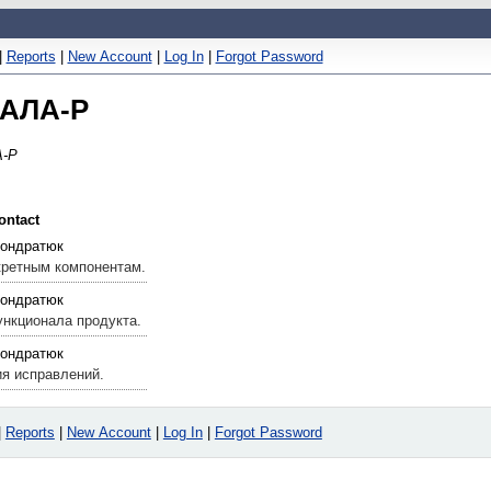
|
Reports
|
New Account
|
Log In
|
Forgot Password
СКАЛА-Р
А-Р
ontact
Кондратюк
кретным компонентам.
Кондратюк
нкционала продукта.
Кондратюк
ия исправлений.
|
Reports
|
New Account
|
Log In
|
Forgot Password