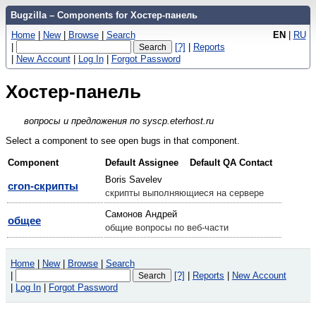
Bugzilla – Components for Хостер-панель
Home
|
New
|
Browse
|
Search
EN
|
RU
|
[?]
|
Reports
|
New Account
|
Log In
|
Forgot Password
Хостер-панель
вопросы и предложения по syscp.eterhost.ru
Select a component to see open bugs in that component.
Component
Default Assignee
Default QA Contact
Boris Savelev
cron-скрипты
скрипты выполняющиеся на сервере
Самонов Андрей
общее
общие вопросы по веб-части
Home
|
New
|
Browse
|
Search
|
[?]
|
Reports
|
New Account
|
Log In
|
Forgot Password