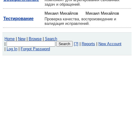
задач и обращений.
Михаил Михайлов
Михаил Михайлов
Тестирование
Проверка качества, воспроизведение и
валидация исправлений.
Home
|
New
|
Browse
|
Search
|
[?]
|
Reports
|
New Account
|
Log In
|
Forgot Password