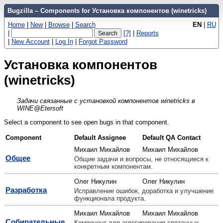
Bugzilla – Components for Установка компонентов (winetricks)
Home
|
New
|
Browse
|
Search
EN
|
RU
|
[?]
|
Reports
|
New Account
|
Log In
|
Forgot Password
Установка компонентов
(winetricks)
Задачи связанные с установкой компонентов winetricks в
WINE@Etersoft
Select a component to see open bugs in that component.
Component
Default Assignee
Default QA Contact
Михаил Михайлов
Михаил Михайлов
Общее
Общие задачи и вопросы, не относящиеся к
конкретным компонентам.
Олег Никулин
Олег Никулин
Разработка
Исправление ошибок, доработка и улучшение
функционала продукта.
Михаил Михайлов
Михаил Михайлов
Собирательные
Компонент для агрегирования связанных