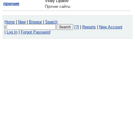
Vitaly Lipatov
прочие
Прочие сайты
Home
|
New
|
Browse
|
Search
|
[?]
|
Reports
|
New Account
|
Log In
|
Forgot Password