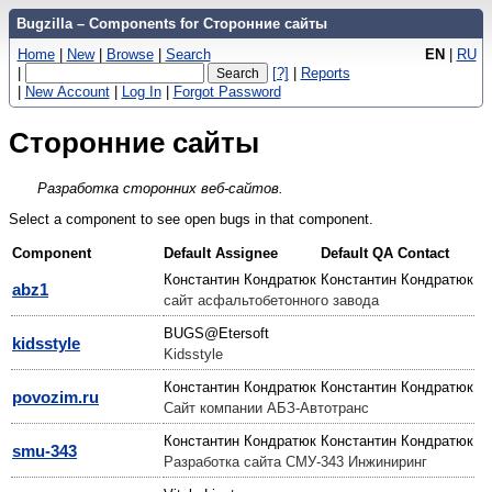
Bugzilla – Components for Сторонние сайты
Home
|
New
|
Browse
|
Search
EN
|
RU
|
[?]
|
Reports
|
New Account
|
Log In
|
Forgot Password
Сторонние сайты
Разработка сторонних веб-сайтов.
Select a component to see open bugs in that component.
Component
Default Assignee
Default QA Contact
Константин Кондратюк
Константин Кондратюк
abz1
сайт асфальтобетонного завода
BUGS@Etersoft
kidsstyle
Kidsstyle
Константин Кондратюк
Константин Кондратюк
povozim.ru
Сайт компании АБЗ-Автотранс
Константин Кондратюк
Константин Кондратюк
smu-343
Разработка сайта СМУ-343 Инжиниринг