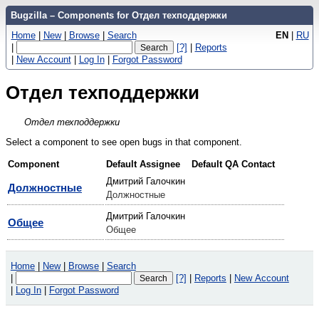
Bugzilla – Components for Отдел техподдержки
Home
|
New
|
Browse
|
Search
EN
|
RU
|
[?]
|
Reports
|
New Account
|
Log In
|
Forgot Password
Отдел техподдержки
Отдел техподдержки
Select a component to see open bugs in that component.
Component
Default Assignee
Default QA Contact
Дмитрий Галочкин
Должностные
Должностные
Дмитрий Галочкин
Общее
Общее
Home
|
New
|
Browse
|
Search
|
[?]
|
Reports
|
New Account
|
Log In
|
Forgot Password