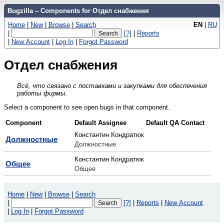
Bugzilla – Components for Отдел снабжения
Home
|
New
|
Browse
|
Search
EN
|
RU
|
[?]
|
Reports
|
New Account
|
Log In
|
Forgot Password
Отдел снабжения
Всё, что связано с поставками и закупками для обеспечения
работы фирмы.
Select a component to see open bugs in that component.
Component
Default Assignee
Default QA Contact
Константин Кондратюк
Должностные
Должностные
Константин Кондратюк
Общее
Общее
Home
|
New
|
Browse
|
Search
|
[?]
|
Reports
|
New Account
|
Log In
|
Forgot Password