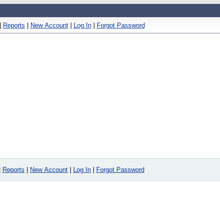
|
Reports
|
New Account
|
Log In
|
Forgot Password
|
Reports
|
New Account
|
Log In
|
Forgot Password