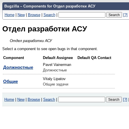
Bugzilla – Components for Отдел разработки АСУ
Home
|
New
|
Browse
|
Search
|
[?]
Отдел разработки АСУ
Отдел разработки АСУ
Select a component to see open bugs in that component.
Component
Default Assignee
Default QA Contact
Pavel Vainerman
Должностные
Должностные
Vitaly Lipatov
Общие
Общие задачи
Home
|
New
|
Browse
|
Search
|
[?]