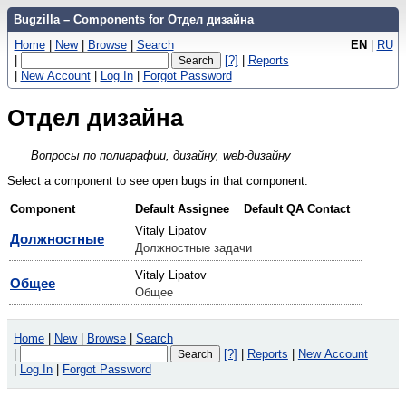
Bugzilla – Components for Отдел дизайна
Home
|
New
|
Browse
|
Search
EN
|
RU
|
[?]
|
Reports
|
New Account
|
Log In
|
Forgot Password
Отдел дизайна
Вопросы по полиграфии, дизайну, web-дизайну
Select a component to see open bugs in that component.
Component
Default Assignee
Default QA Contact
Vitaly Lipatov
Должностные
Должностные задачи
Vitaly Lipatov
Общее
Общее
Home
|
New
|
Browse
|
Search
|
[?]
|
Reports
|
New Account
|
Log In
|
Forgot Password