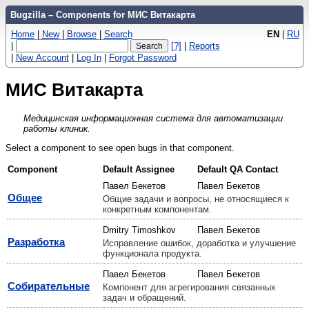
Bugzilla – Components for МИС Витакарта
Home
|
New
|
Browse
|
Search
EN
|
RU
|
[?]
|
Reports
|
New Account
|
Log In
|
Forgot Password
МИС Витакарта
Медицинская информационная система для автоматизации
работы клиник.
Select a component to see open bugs in that component.
Component
Default Assignee
Default QA Contact
Павел Бекетов
Павел Бекетов
Общее
Общие задачи и вопросы, не относящиеся к
конкретным компонентам.
Dmitry Timoshkov
Павел Бекетов
Разработка
Исправление ошибок, доработка и улучшение
функционала продукта.
Павел Бекетов
Павел Бекетов
Собирательные
Компонент для агрегирования связанных
задач и обращений.