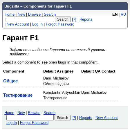
Bugzilla – Components for Гарант F1
Home
|
New
|
Browse
|
Search
EN
|
RU
|
[?]
|
Reports
|
New Account
|
Log In
|
Forgot Password
Гарант F1
Задачи по выведению Гаранта на отличный уровень
поддержки
Select a component to see open bugs in that component.
Component
Default Assignee
Default QA Contact
Danil Michailov
Общее
Общие задачи
Konstantin Artyushkin
Danil Michailov
Тестирование
Тестирование
Home
|
New
|
Browse
|
Search
|
[?]
|
Reports
|
New Account
|
Log In
|
Forgot Password